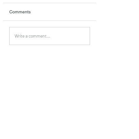
Comments
债务人过世了，债权人
为什么未成年子女
Write a comment...
该如何追债？
承财产时必须考虑
托？