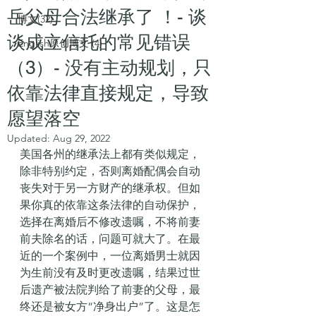
岳父母合法继承了 ！- 谈
博文(32)
谈成立信托的常见错误
English原创博文 (4)
（3）- 没有主动规划，只
依靠法律直接规定，导致
愿望落空
Updated:
Aug 29, 2022
美国各州的继承法上都有类似规定，
除非特别约定，否则离婚配偶会自动
丧失对于另一方财产的继承权。但如
果你真的依靠这条法律的自动保护，
选择在离婚后不修改遗嘱，不将前妻
前夫除名的话，问题可就大了。在最
近的一个案例中，一位离婚男士就因
为生前没有及时更改遗嘱，结果过世
后遗产被法院判给了前妻的父母，最
终还是被女方“净身出户”了。这是怎