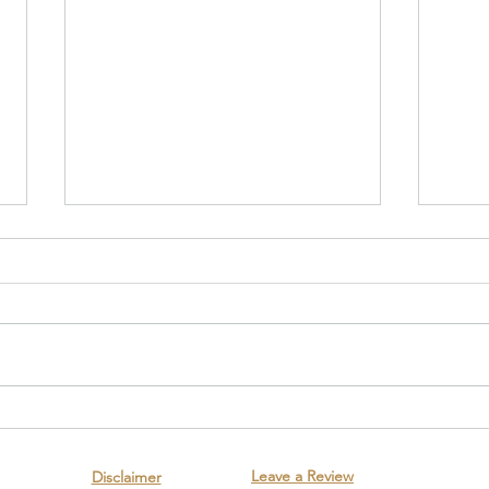
债务人过世了，债权人该如何
为什
追债？
时必
Leave a Review
Disclaimer