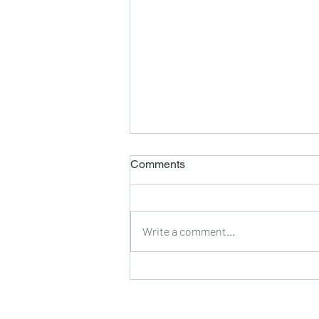
Comments
Write a comment...
信托成立后，人过世了，家属
该如何处理身后事？What
should the family do upon the