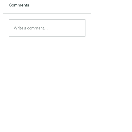
Comments
债务人过世了，债权人
为什么未成年子女
Write a comment...
该如何追债？
承财产时必须考虑
托？