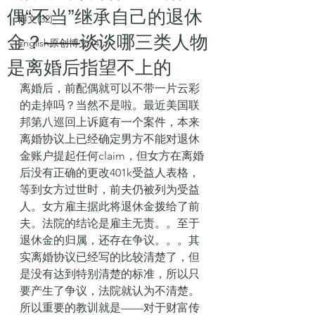
偶“不当”继承自己的退休
博文(32)
金？——谈谈哪三类人物
English原创博文 (4)
是离婚后指望不上的
离婚后，前配偶就可以不带一片云彩
的走掉吗？当然不是啦。最近美国联
邦第八巡回上诉庭有一个案件，本来
离婚协议上已经确定男方不能对退休
金账户提起任何claim，但女方在离婚
后没有正确的更改401k受益人表格，
等到女方过世时，前夫仍被列为受益
人。女方雇主据此将退休金拨给了前
夫。法院的结论是雇主无责。。至于
退休金的归属，还存在争议。。。其
实离婚协议已经写的比较清楚了，但
是没有达到特别清楚的标准，所以只
要产生了争议，法院就认为不清楚。
所以重要的教训就是——对于财富传